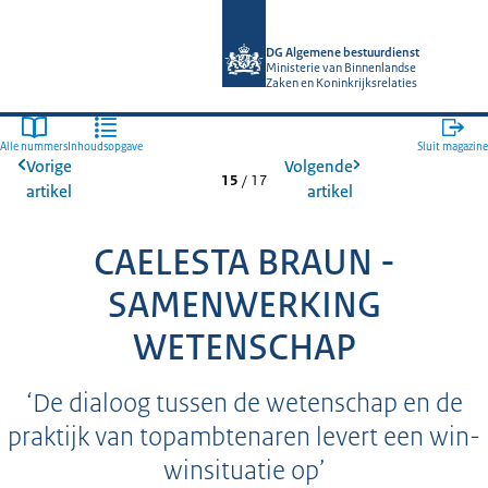
Naar de homepage van Algemene Bes
DG Algemene bestuurdienst
Ministerie van Binnenlandse
Zaken en Koninkrijksrelaties
Alle nummers
Inhoudsopgave
Sluit magazine
Vorige
Volgende
15
/
17
artikel
artikel
CAELESTA BRAUN -
SAMENWERKING
WETENSCHAP
‘De dialoog tussen de wetenschap en de
praktijk van topambtenaren levert een win-
winsituatie op’