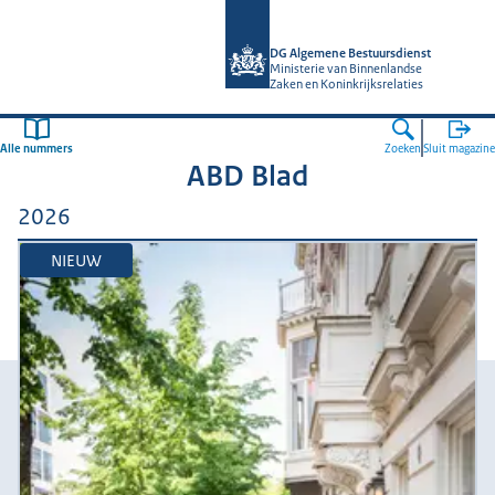
Naar de homepage van Algemene Bes
DG Algemene Bestuursdienst
Ministerie van Binnenlandse
Zaken en Koninkrijksrelaties
Alle nummers
Zoeken
Sluit magazine
ABD Blad
2026
NIEUW