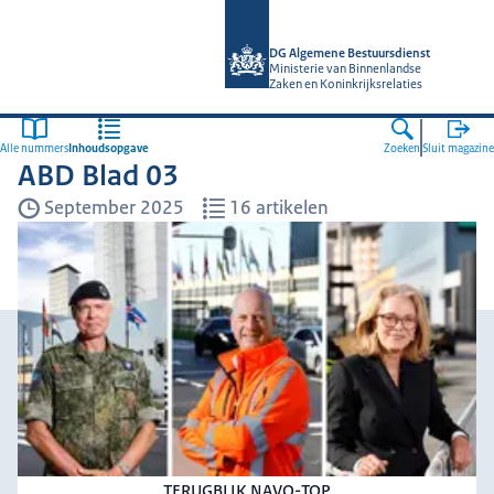
Naar de homepage van Algemene Bes
DG Algemene Bestuursdienst
Ministerie van Binnenlandse
Zaken en Koninkrijksrelaties
Alle nummers
Inhoudsopgave
Zoeken
Sluit magazine
ABD Blad 03
September 2025
16 artikelen
TERUGBLIK NAVO-TOP