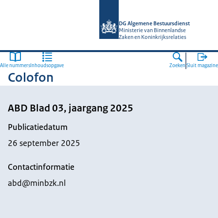
Naar de homepage van Algemene Bes
DG Algemene Bestuursdienst
Ministerie van Binnenlandse
Zaken en Koninkrijksrelaties
Alle nummers
Inhoudsopgave
Zoeken
Sluit magazine
Colofon
ABD Blad 03, jaargang 2025
Publicatiedatum
26 september 2025
Contactinformatie
abd@minbzk.nl