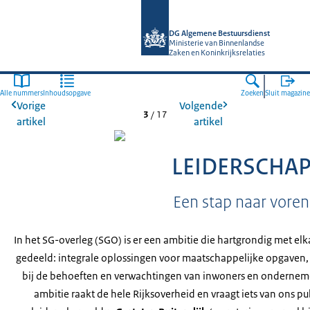
Naar de homepage van Algemene Bes
DG Algemene Bestuursdienst
Ministerie van Binnenlandse
Zaken en Koninkrijksrelaties
Alle nummers
Inhoudsopgave
Zoeken
Sluit magazine
Vorige
Volgende
3
/
17
artikel
artikel
LEIDERSCHA
Een stap naar voren
In het SG-overleg (SGO) is er een ambitie die hartgrondig met el
gedeeld: integrale oplossingen voor maatschappelijke opgaven
bij de behoeften en verwachtingen van inwoners en onderneme
ambitie raakt de hele Rijksoverheid en vraagt iets van ons pu