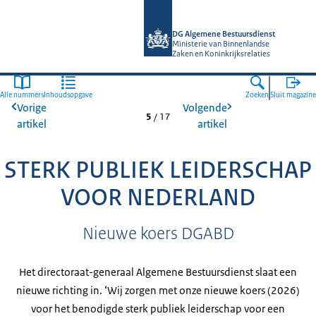
Naar de homepage van Algemene Bes
DG Algemene Bestuursdienst
Ministerie van Binnenlandse
Zaken en Koninkrijksrelaties
Alle nummers
Inhoudsopgave
Zoeken
Sluit magazine
Vorige
Volgende
5
/
17
artikel
artikel
STERK PUBLIEK LEIDERSCHAP
VOOR NEDERLAND
Nieuwe koers DGABD
Het directoraat-generaal Algemene Bestuursdienst slaat een
nieuwe richting in. ‘Wij zorgen met onze nieuwe koers (2026)
voor het benodigde sterk publiek leiderschap voor een