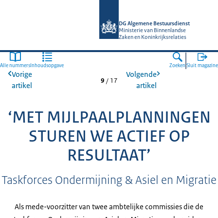
Naar de homepage van Algemene Bes
DG Algemene Bestuursdienst
Ministerie van Binnenlandse
Zaken en Koninkrijksrelaties
Alle nummers
Inhoudsopgave
Zoeken
Sluit magazine
Vorige
Volgende
9
/
17
artikel
artikel
‘MET MIJLPAALPLANNINGEN
STUREN WE ACTIEF OP
RESULTAAT’
Taskforces Ondermijning & Asiel en Migratie
Als mede-voorzitter van twee ambtelijke commissies die de