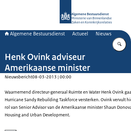
Naar de homepage van Algemene Bes
Algemene Bestuursdienst
Ministerie van Binnenlandse
Zaken en Koninkrijksrelaties
Algemene Bestuursdienst
Actueel
Nieuws
Vu
Henk Ovink adviseur
Amerikaanse minister
Nieuwsbericht
08-03-2013 | 00:00
Waarnemend directeur-generaal Ruimte en Water Henk Ovink gaa
Hurricane Sandy Rebuilding Taskforce versterken. Ovink vervult hi
rol van Senior Advisor van de Amerikaanse minister Shaun Donov
Housing and Urban Development.
Vergroot afbeelding Henk Ovink