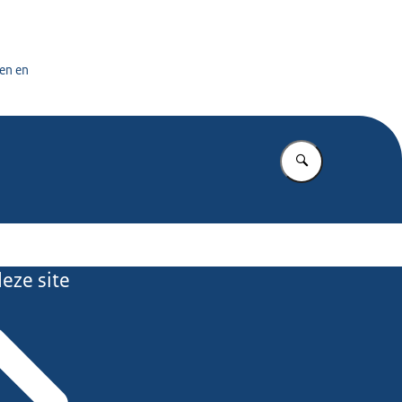
tuursdienst
en en
Vul in wat u z
eze site