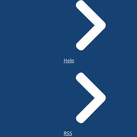
Help
RSS