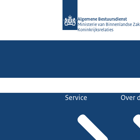
Naar de homepage van Algemene Bes
Algemene Bestuursdienst
Ministerie van Binnenlandse Zak
Koninkrijksrelaties
Service
Over d