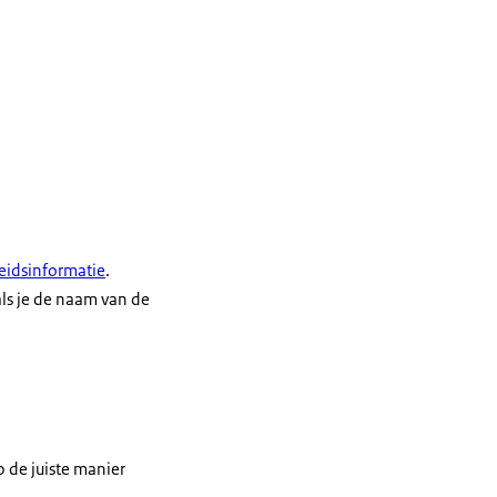
eidsinformatie
.
als je de naam van de
 de juiste manier