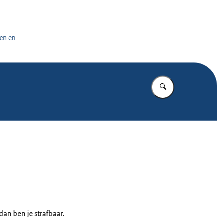
tuursdienst
en en
Vul in wat u z
 dan ben je strafbaar.