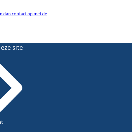
 dan contact op met de
eze site
ht