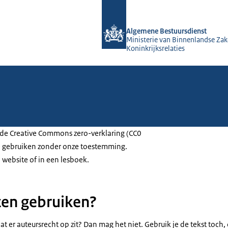
Naar de homepage van Algemene Bes
Algemene Bestuursdienst
Ministerie van Binnenlandse Zak
Koninkrijksrelaties
 de Creative Commons zero-verklaring (CC0
je gebruiken zonder onze toestemming.
 website of in een lesboek.
ten gebruiken?
 dat er auteursrecht op zit? Dan mag het niet. Gebruik je de tekst toch,