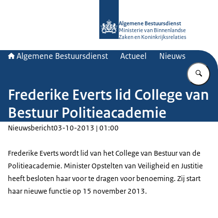
Naar de homepage van Algemene Bes
Algemene Bestuursdienst
Ministerie van Binnenlandse
Zaken en Koninkrijksrelaties
Algemene Bestuursdienst
Actueel
Nieuws
Vu
Frederike Everts lid College van
Bestuur Politieacademie
Nieuwsbericht
03-10-2013 | 01:00
Frederike Everts wordt lid van het College van Bestuur van de
Politieacademie. Minister Opstelten van Veiligheid en Justitie
heeft besloten haar voor te dragen voor benoeming. Zij start
haar nieuwe functie op 15 november 2013.