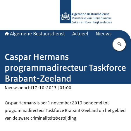
Naar de homepage van Algemene Bes
Algemene Bestuursdienst
Ministerie van Binnenlandse
Zaken en Koninkrijksrelaties
Algemene Bestuursdienst
Actueel
Nieuws
Vu
Caspar Hermans
programmadirecteur Taskforce
Brabant-Zeeland
Nieuwsbericht
17-10-2013 | 01:00
Caspar Hermans is per 1 november 2013 benoemd tot
programmadirecteur Taskforce Brabant-Zeeland op het gebied
van de zware criminaliteitsbestrijding.