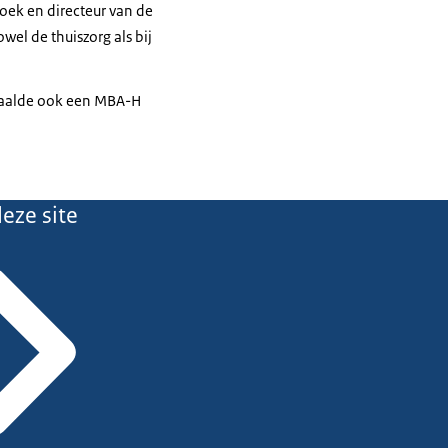
oek en directeur van de
wel de thuiszorg als bij
ehaalde ook een MBA-H
eze site