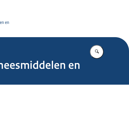
tuursdienst
en en
Vul in wat u z
eneesmiddelen en