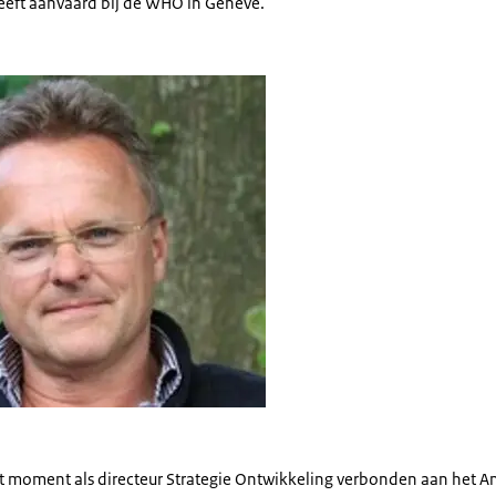
eeft aanvaard bij de WHO in Genève.
Schoo
dit moment als directeur Strategie Ontwikkeling verbonden aan het A