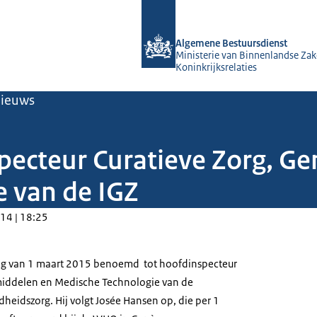
Naar de homepage van Algemene Bes
Algemene Bestuursdienst
Ministerie van Binnenlandse Zak
Koninkrijksrelaties
ieuws
pecteur Curatieve Zorg, G
 van de IGZ
14 | 18:25
ng van 1 maart 2015 benoemd tot hoofdinspecteur
middelen en Medische Technologie van de
heidszorg. Hij volgt Josée Hansen op, die per 1