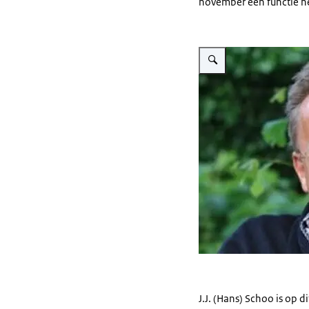
november een functie h
Vergroot afbeelding Hans 
J.J. (Hans) Schoo is op 