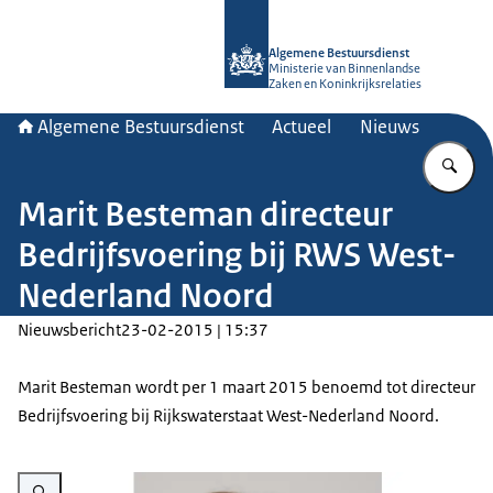
Naar de homepage van Algemene Bes
Algemene Bestuursdienst
Ministerie van Binnenlandse
Zaken en Koninkrijksrelaties
Algemene Bestuursdienst
Actueel
Nieuws
Vu
Marit Besteman directeur
Bedrijfsvoering bij RWS West-
Nederland Noord
Nieuwsbericht
23-02-2015 | 15:37
Marit Besteman wordt per 1 maart 2015 benoemd tot directeur
Bedrijfsvoering bij Rijkswaterstaat West-Nederland Noord.
Vergroot afbeelding Besteman_M.