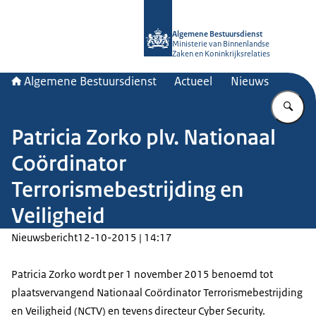
Naar de homepage van Algemene Bes
Algemene Bestuursdienst
Ministerie van Binnenlandse
Zaken en Koninkrijksrelaties
Algemene Bestuursdienst
Actueel
Nieuws
Vu
Patricia Zorko plv. Nationaal
Coördinator
Terrorismebestrijding en
Veiligheid
Nieuwsbericht
12-10-2015 | 14:17
Patricia Zorko wordt per 1 november 2015 benoemd tot
plaatsvervangend Nationaal Coördinator Terrorismebestrijding
en Veiligheid (NCTV) en tevens directeur Cyber Security.