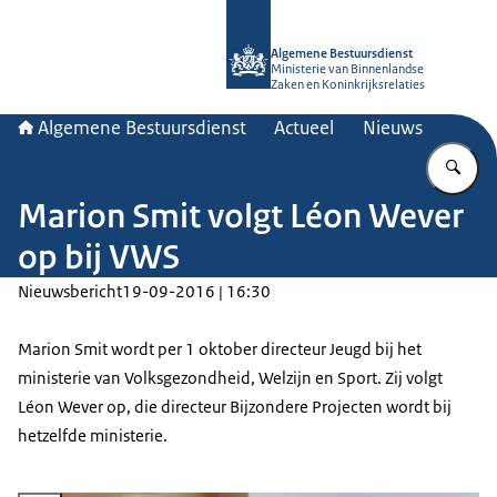
Naar de homepage van Algemene Bes
Algemene Bestuursdienst
Ministerie van Binnenlandse
Zaken en Koninkrijksrelaties
Algemene Bestuursdienst
Actueel
Nieuws
Vu
Marion Smit volgt Léon Wever
op bij VWS
Nieuwsbericht
19-09-2016 | 16:30
Marion Smit wordt per 1 oktober directeur Jeugd bij het
ministerie van Volksgezondheid, Welzijn en Sport. Zij volgt
Léon Wever op, die directeur Bijzondere Projecten wordt bij
hetzelfde ministerie.
Vergroot afbeelding Marion Smit en Léon Wever