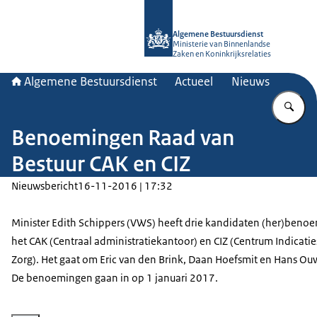
Naar de homepage van Algemene Bes
Algemene Bestuursdienst
Ministerie van Binnenlandse
Zaken en Koninkrijksrelaties
Algemene Bestuursdienst
Actueel
Nieuws
Vu
Benoemingen Raad van
Bestuur CAK en CIZ
Nieuwsbericht
16-11-2016 | 17:32
Minister Edith Schippers (VWS) heeft drie kandidaten (her)benoe
het CAK (Centraal administratiekantoor) en CIZ (Centrum Indicatie
Zorg). Het gaat om Eric van den Brink, Daan Hoefsmit en Hans O
De benoemingen gaan in op 1 januari 2017.
Vergroot afbeelding Vd Brink, Hoefsmit, Ouwehand