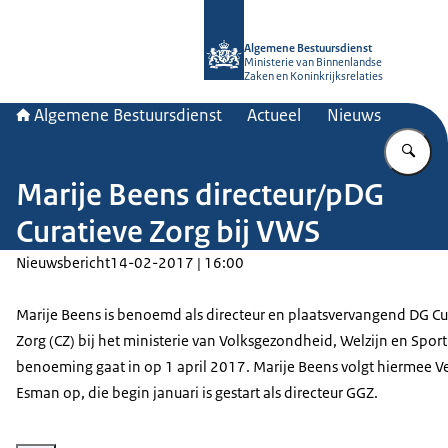
Naar de homepage van Algemene Bes
Algemene Bestuursdienst
Ministerie van Binnenlandse
Zaken en Koninkrijksrelaties
Algemene Bestuursdienst
Actueel
Nieuws
Vu
Marije Beens directeur/pDG
Curatieve Zorg bij VWS
Nieuwsbericht
14-02-2017 | 16:00
Marije Beens is benoemd als directeur en plaatsvervangend DG Cu
Zorg (CZ) bij het ministerie van Volksgezondheid, Welzijn en Sport
benoeming gaat in op 1 april 2017. Marije Beens volgt hiermee 
Esman op, die begin januari is gestart als directeur GGZ.
Vergroot afbeelding Marije Beens