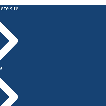
eze site
ht