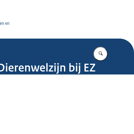
tuursdienst
en en
Vul in wat u z
Dierenwelzijn bij EZ