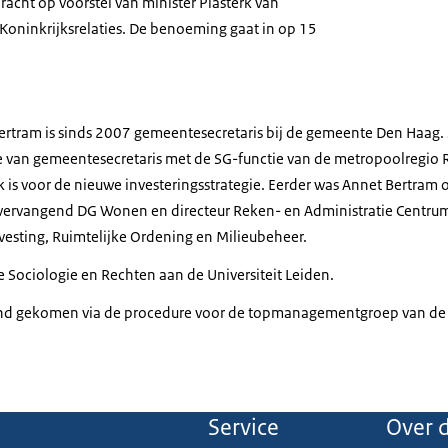
acht op voorstel van minister Plasterk van
oninkrijksrelaties. De benoeming gaat in op 15
 Bertram is sinds 2007 gemeentesecretaris bij de gemeente Den Haag. 
ie van gemeentesecretaris met de SG-functie van de metropoolregi
k is voor de nieuwe investeringsstrategie. Eerder was Annet Bertram 
vervangend DG Wonen en directeur Reken- en Administratie Centrum
svesting, Ruimtelijke Ordening en Milieubeheer.
 Sociologie en Rechten aan de Universiteit Leiden.
and gekomen via de procedure voor de topmanagementgroep van d
Service
Over d