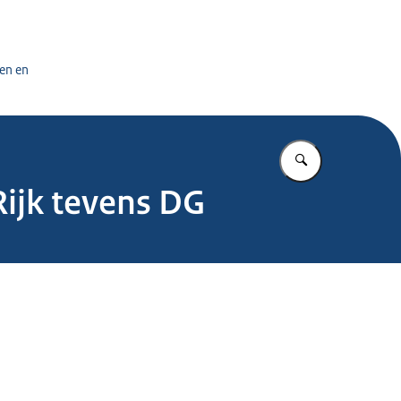
tuursdienst
en en
Vul in wat u z
Rijk tevens DG