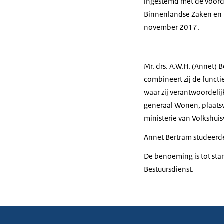
ingestemd met de voordr
Binnenlandse Zaken en K
november 2017.
Mr. drs. A.W.H. (Annet)
combineert zij de funct
waar zij verantwoordelij
generaal Wonen, plaats
ministerie van Volkshui
Annet Bertram studeerde
De benoeming is tot st
Bestuursdienst.