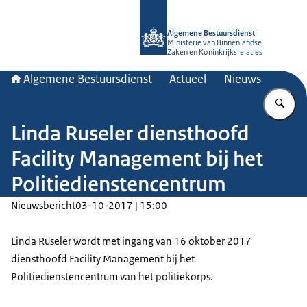
Naar de homepage van Algemene Bes
Algemene Bestuursdienst
Ministerie van Binnenlandse
Zaken en Koninkrijksrelaties
Algemene Bestuursdienst
Actueel
Nieuws
Vu
Linda Ruseler diensthoofd
Facility Management bij het
Politiedienstencentrum
Nieuwsbericht
03-10-2017 | 15:00
Linda Ruseler wordt met ingang van 16 oktober 2017
diensthoofd Facility Management bij het
Politiedienstencentrum van het politiekorps.