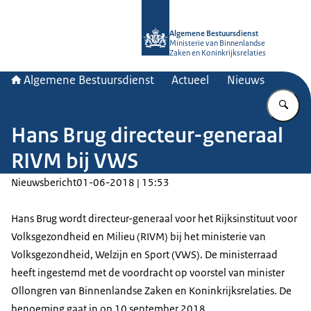
Naar de homepage van Algemene Bes
Algemene Bestuursdienst
Ministerie van Binnenlandse
Zaken en Koninkrijksrelaties
Algemene Bestuursdienst
Actueel
Nieuws
Vu
Hans Brug directeur-generaal
RIVM bij VWS
Nieuwsbericht
01-06-2018 | 15:53
Hans Brug wordt directeur-generaal voor het Rijksinstituut voor
Volksgezondheid en Milieu (RIVM) bij het ministerie van
Volksgezondheid, Welzijn en Sport (VWS). De ministerraad
heeft ingestemd met de voordracht op voorstel van minister
Ollongren van Binnenlandse Zaken en Koninkrijksrelaties. De
benoeming gaat in op 10 september 2018.