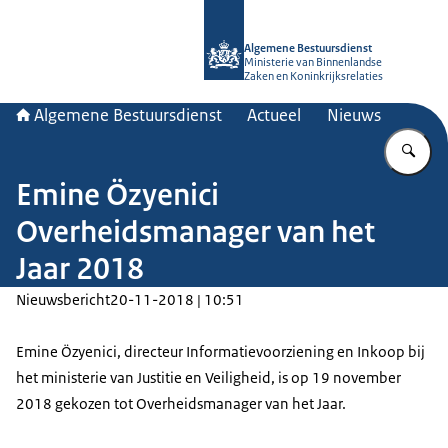
Naar de homepage van Algemene Bes
Algemene Bestuursdienst
Ministerie van Binnenlandse
Zaken en Koninkrijksrelaties
Algemene Bestuursdienst
Actueel
Nieuws
Vu
Emine Özyenici
Overheidsmanager van het
Jaar 2018
Nieuwsbericht
20-11-2018 | 10:51
Emine Özyenici, directeur Informatievoorziening en Inkoop bij
het ministerie van Justitie en Veiligheid, is op 19 november
2018 gekozen tot Overheidsmanager van het Jaar.