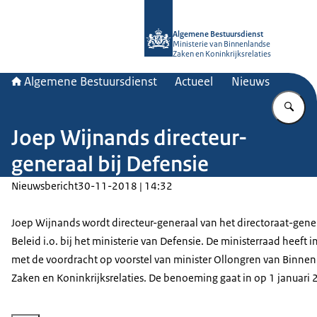
Naar de homepage van Algemene Bes
Algemene Bestuursdienst
Ministerie van Binnenlandse
Zaken en Koninkrijksrelaties
Algemene Bestuursdienst
Actueel
Nieuws
Vu
Joep Wijnands directeur-
generaal bij Defensie
Nieuwsbericht
30-11-2018 | 14:32
Joep Wijnands wordt directeur-generaal van het directoraat-gene
Beleid i.o. bij het ministerie van Defensie. De ministerraad heeft
met de voordracht op voorstel van minister Ollongren van Binne
Zaken en Koninkrijksrelaties. De benoeming gaat in op 1 januari 
Vergroot afbeelding Joep Wijnands