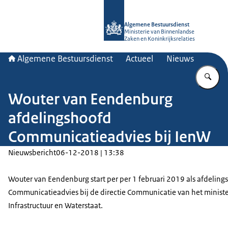
Naar de homepage van Algemene Bes
Algemene Bestuursdienst
Ministerie van Binnenlandse
Zaken en Koninkrijksrelaties
Algemene Bestuursdienst
Actueel
Nieuws
Vu
Wouter van Eendenburg
afdelingshoofd
Communicatieadvies bij IenW
Nieuwsbericht
06-12-2018 | 13:38
Wouter van Eendenburg start per per 1 februari 2019 als afdelin
Communicatieadvies bij de directie Communicatie van het ministe
Infrastructuur en Waterstaat.