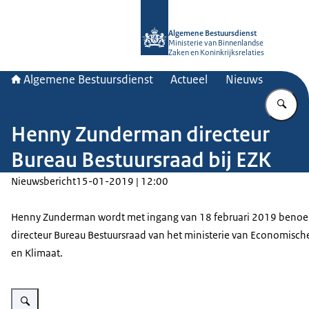
Naar de homepage van Algemene Bes
Algemene Bestuursdienst
Ministerie van Binnenlandse
Zaken en Koninkrijksrelaties
Algemene Bestuursdienst
Actueel
Nieuws
Vu
Henny Zunderman directeur
Bureau Bestuursraad bij EZK
Nieuwsbericht
15-01-2019 | 12:00
Henny Zunderman wordt met ingang van 18 februari 2019 benoe
directeur Bureau Bestuursraad van het ministerie van Economisch
en Klimaat.
Vergroot afbeelding Henny Zunderman