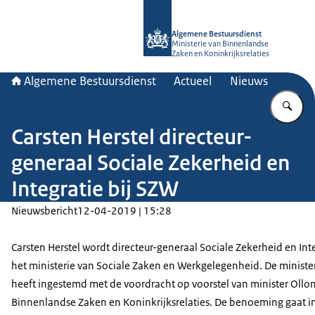
Naar de homepage van Algemene Bes
Algemene Bestuursdienst
Ministerie van Binnenlandse
Zaken en Koninkrijksrelaties
Algemene Bestuursdienst
Actueel
Nieuws
Vu
Carsten Herstel directeur-
generaal Sociale Zekerheid en
Integratie bij SZW
Nieuwsbericht
12-04-2019 | 15:28
Carsten Herstel wordt directeur-generaal Sociale Zekerheid en Inte
het ministerie van Sociale Zaken en Werkgelegenheid. De ministe
heeft ingestemd met de voordracht op voorstel van minister Ollo
Binnenlandse Zaken en Koninkrijksrelaties. De benoeming gaat i