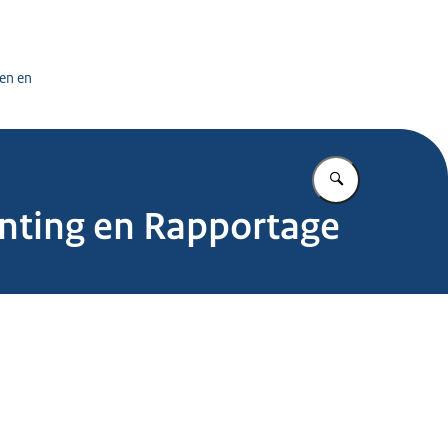
tuursdienst
en en
Vul in wat u z
unting en Rapportage