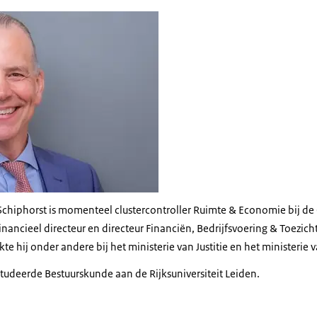
lein Schiphorst
in Schiphorst is momenteel clustercontroller Ruimte & Economie bij
financieel directeur en directeur Financiën, Bedrijfsvoering & Toezich
te hij onder andere bij het ministerie van Justitie en het ministerie 
studeerde Bestuurskunde aan de Rijksuniversiteit Leiden.