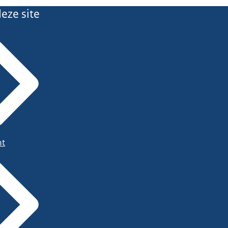
eze site
ht