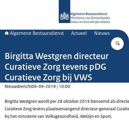
Naar de homepage van Algemene Bes
Algemene Bestuursdienst
Ministerie van Binnenlandse
Zaken en Koninkrijksrelaties
Algemene Bestuursdienst
Actueel
Nieuws
Vu
Birgitta Westgren directeur
Curatieve Zorg tevens pDG
Curatieve Zorg bij VWS
Nieuwsbericht
06-09-2019 | 10:00
Birgitta Westgren wordt per 28 oktober 2019 benoemd als direct
Curatieve Zorg tevens plaatsvervangend directeur-generaal Curati
bij het ministerie van Volksgezondheid, Welzijn en Sport.