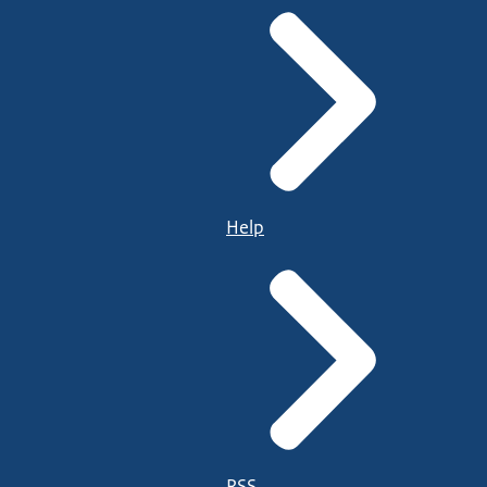
Help
RSS