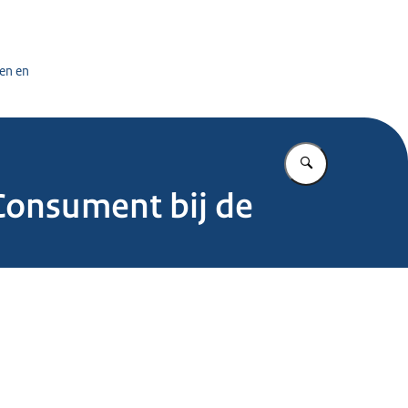
tuursdienst
en en
Vul in wat u z
 Consument bij de