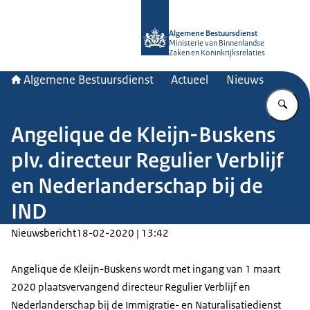
Naar de homepage van Algemene Bes
Algemene Bestuursdienst
Ministerie van Binnenlandse
Zaken en Koninkrijksrelaties
Algemene Bestuursdienst
Actueel
Nieuws
Vu
Angelique de Kleijn-Buskens
plv. directeur Regulier Verblijf
en Nederlanderschap bij de
IND
Nieuwsbericht
18-02-2020 | 13:42
Angelique de Kleijn-Buskens wordt met ingang van 1 maart
2020 plaatsvervangend directeur Regulier Verblijf en
Nederlanderschap bij de Immigratie- en Naturalisatiedienst