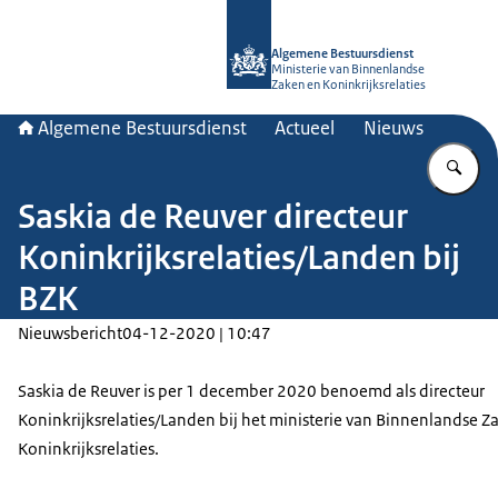
Naar de homepage van Algemene Bes
Algemene Bestuursdienst
Ministerie van Binnenlandse
Zaken en Koninkrijksrelaties
Algemene Bestuursdienst
Actueel
Nieuws
Vu
Saskia de Reuver directeur
Koninkrijksrelaties/Landen bij
BZK
Nieuwsbericht
04-12-2020 | 10:47
Saskia de Reuver is per 1 december 2020 benoemd als directeur
Koninkrijksrelaties/Landen bij het ministerie van Binnenlandse Z
Koninkrijksrelaties.