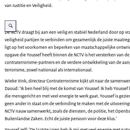
van Justitie en Veiligheid.
Vergroot afbeelding Youssef Aït Daoud
De NCTV draagt bij aan een veilig en stabiel Nederland door op v
veiligheid partijen te verbinden om gezamenlijk de juiste maatre
ligt op het voorkomen en beperken van maatschappelijke ontwri
opgave die Youssef heeft binnen de NCTV is het versterken van d
contraterrorisme-partners en de verdere ontwikkeling van de aa
terrorisme, zowel nationaal als internationaal.
Wieke Vink, directeur Contraterrorisme kijkt uit naar de samenwer
Daoud: ‘Ik ben heel blij met de komst van Youssef. Ik heb Youssef
die mensgericht en met veel energie te werk gaat. Youssef is gezie
geen ander in staat om de verbinding te maken met de uitvoerin
NCTV nauw samenwerkt, zoals de diensten, de politie, het Openba
Buitenlandse Zaken. Echt de juiste persoon voor deze klus.'
Youssef zelf: ’De laatste jaren heb ik mij met veel energie met nati