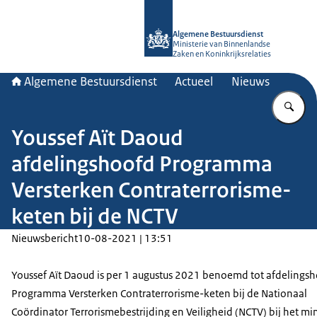
Naar de homepage van Algemene Bes
Algemene Bestuursdienst
Ministerie van Binnenlandse
Zaken en Koninkrijksrelaties
Algemene Bestuursdienst
Actueel
Nieuws
Vu
Youssef Aït Daoud
afdelingshoofd Programma
Versterken Contraterrorisme-
keten bij de NCTV
Nieuwsbericht
10-08-2021 | 13:51
Youssef Aït Daoud is per 1 augustus 2021 benoemd tot afdelings
Programma Versterken Contraterrorisme-keten bij de Nationaal
Coördinator Terrorismebestrijding en Veiligheid (NCTV) bij het min