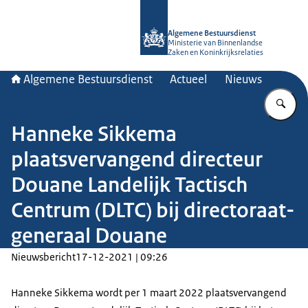
Naar de homepage van Algemene Bes
Algemene Bestuursdienst
Ministerie van Binnenlandse
Zaken en Koninkrijksrelaties
Algemene Bestuursdienst
Actueel
Nieuws
Vu
Hanneke Sikkema
plaatsvervangend directeur
Douane Landelijk Tactisch
Centrum (DLTC) bij directoraat-
generaal Douane
Nieuwsbericht
17-12-2021 | 09:26
Hanneke Sikkema wordt per 1 maart 2022 plaatsvervangend