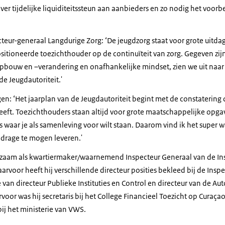
over tijdelijke liquiditeitssteun aan aanbieders en zo nodig het voorb
cteur-generaal Langdurige Zorg: ‘De jeugdzorg staat voor grote uitda
itioneerde toezichthouder op de continuïteit van zorg. Gegeven zijn
opbouw en –verandering en onafhankelijke mindset, zien we uit naar
de Jeugdautoriteit.'
: ‘Het jaarplan van de Jeugdautoriteit begint met de constatering d
heeft. Toezichthouders staan altijd voor grote maatschappelijke opg
s waar je als samenleving voor wilt staan. Daarom vind ik het super 
jdrage te mogen leveren.'
zaam als kwartiermaker/waarnemend Inspecteur Generaal van de Ins
rvoor heeft hij verschillende directeur posities bekleed bij de Ins
van directeur Publieke Instituties en Control en directeur van de Auto
oor was hij secretaris bij het College Financieel Toezicht op Curaçao
ij het ministerie van VWS.