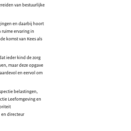
ereiden van bestuurlijke
gingen en daarbij hoort
 ruime ervaring in
 de komst van Kees als
at ieder kind de zorg
aven, maar deze opgave
waardevol en eervol om
pectie belastingen,
pectie Leefomgeving en
riteit
 en directeur