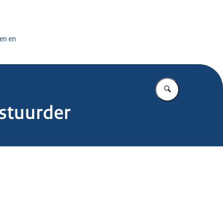
tuursdienst
en en
Vul in wat u z
stuurder