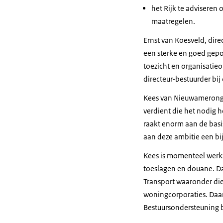
het Rijk te adviseren 
maatregelen.
Ernst van Koesveld, dire
een sterke en goed gepos
toezicht en organisatie
directeur-bestuurder bij 
Kees van Nieuwamerongen
verdient die het nodig 
raakt enorm aan de basi
aan deze ambitie een bi
Kees is momenteel werk
toeslagen en douane. Daa
Transport waaronder die 
woningcorporaties. Daarv
Bestuursondersteuning b