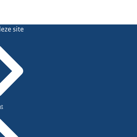
eze site
ht