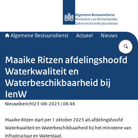
Naar de homepage van Algemene Bes
Algemene Bestuursdienst
Ministerie van Binnenlandse
Zaken en Koninkrijksrelaties
Algemene Bestuursdienst
Actueel
Nieuws
Vu
Maaike Ritzen afdelingshoofd
Waterkwaliteit en
Waterbeschikbaarheid bij
IenW
Nieuwsbericht
23-08-2023 | 08:46
Maaike Ritzen start per 1 oktober 2023 als afdelingshoofd
Waterkwaliteit en Waterbeschikbaarheid bij het ministerie van
Infrastructuur en Waterstaat.