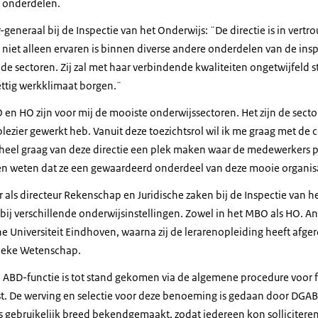
 onderdelen.
-generaal bij de Inspectie van het Onderwijs: ¨De directie is in vert
 niet alleen ervaren is binnen diverse andere onderdelen van de ins
de sectoren. Zij zal met haar verbindende kwaliteiten ongetwijfeld s
ttig werkklimaat borgen.¨
en HO zijn voor mij de mooiste onderwijssectoren. Het zijn de secto
plezier gewerkt heb. Vanuit deze toezichtsrol wil ik me graag met de 
il heel graag van deze directie een plek maken waar de medewerkers 
n en weten dat ze een gewaardeerd onderdeel van deze mooie organisat
 als directeur Rekenschap en Juridische zaken bij de Inspectie van h
ld bij verschillende onderwijsinstellingen. Zowel in het MBO als HO. A
 Universiteit Eindhoven, waarna zij de lerarenopleiding heeft afge
tieke Wetenschap.
ABD-functie is tot stand gekomen via de algemene procedure voor f
. De werving en selectie voor deze benoeming is gedaan door DGABD
ls gebruikelijk breed bekendgemaakt, zodat iedereen kon solliciteren