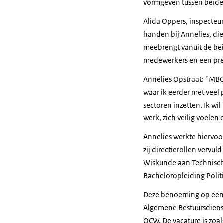
vormgeven tussen beide
Alida Oppers, inspecteur
handen bij Annelies, die
meebrengt vanuit de bei
medewerkers en een pre
Annelies Opstraat: ¨MBO 
waar ik eerder met veel 
sectoren inzetten. Ik w
werk, zich veilig voele
Annelies werkte hiervoor
zij directierollen vervu
Wiskunde aan Technische
Bacheloropleiding Poli
Deze benoeming op een 
Algemene Bestuursdienst
OCW. De vacature is zoa