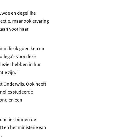
rouwde en degelijke
pectie, maar ook ervaring
taan voor haar
ren die ik goed ken en
collega’s voor deze
plezier hebben in hun
ie zijn.¨
et Onderwijs. Ook heeft
nnelies studeerde
rond en een
uncties binnen de
 en het ministerie van
.