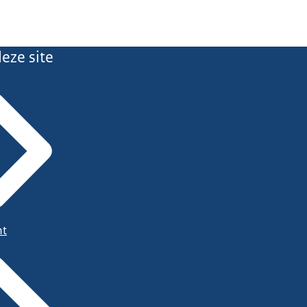
eze site
ht