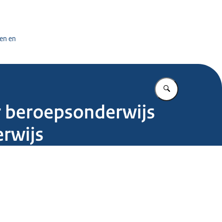
tuursdienst
en en
Vul in wat u z
r beroepsonderwijs
erwijs