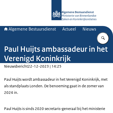
Naar de homepage van Algemene Bes
Algemene Bestuursdienst
Ministerie van Binnenlandse
Zaken en Koninkrijksrelaties
Algemene Bestuursdienst
Actueel
Nieuws
Vu
Paul Huijts ambassadeur in het
Verenigd Koninkrijk
Nieuwsbericht
22-12-2023 | 14:25
Paul Huijts wordt ambassadeur in het Verenigd Koninkrijk, met
als standplaats Londen. De benoeming gaat in de zomer van
2024 in.
Paul Huijts is sinds 2020 secretaris-generaal bij het ministerie