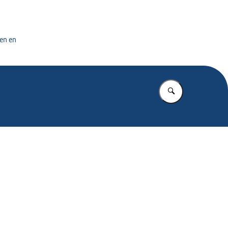
tuursdienst
en en
Vul in wat u z