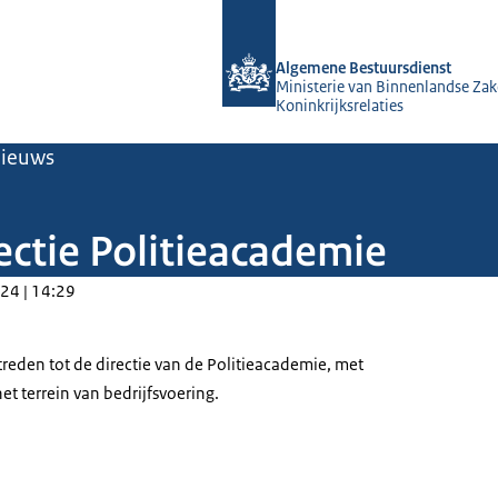
Naar de homepage van Algemene Bes
Algemene Bestuursdienst
Ministerie van Binnenlandse Zak
Koninkrijksrelaties
ieuws
ctie Politieacademie
24 | 14:29
eden tot de directie van de Politieacademie, met
 terrein van bedrijfsvoering.
 Bodoux