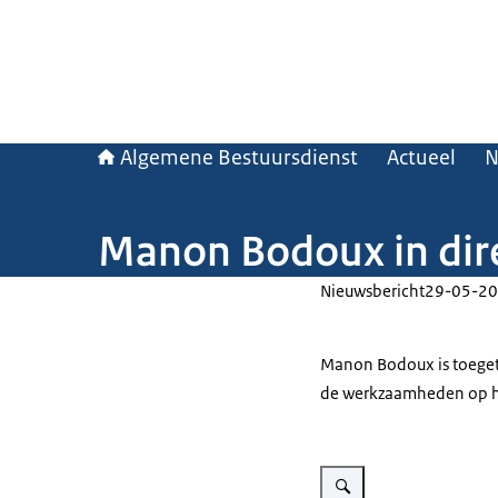
Algemene Bestuursdienst
Actueel
N
Manon Bodoux in dire
Nieuwsbericht
29-05-20
Manon Bodoux is toegetr
de werkzaamheden op het
Vergroot afbeelding Manon