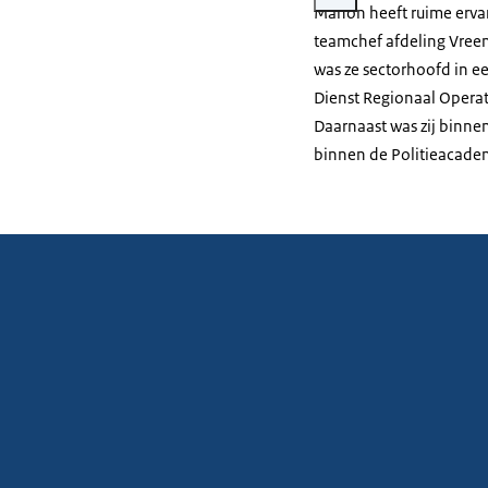
Manon heeft ruime ervari
teamchef afdeling Vreem
was ze sectorhoofd in e
Dienst Regionaal Opera
Daarnaast was zij binne
binnen de Politieacadem