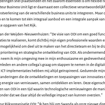
ringen snel plaatsvinden en het daarom essentieel is om flexibel te
teur Business Unit ligt er daarnaast een collectieve verantwoordelijk
nstverlening van de verschillende business units te integreren. Ma
n en te komen tot één integraal aanbod en een integrale aanpak vanu
e opgaven van het Rijk.
 der Weijden-Nieuwenhuizen: “De visie van ODI om een goed func
ties te realiseren, komt dichtbij mijn eigen professionele waarden e
 mogelijkheid om deel uit te maken van het directieteam en bij te d
, prioritering en strategische ontwikkeling van ODI. Als onderneme
t neem ik mijn omgeving mee in mijn enthousiasme en gedrevenheid
eamleden en andere collega's graag om stappen te nemen in de digita
 ICT-implementaties hebben mij altijd geïnspireerd. Gedurende mijn
eranderingen die de ontwikkelingen en toepassingen van innovaties 
jg energie van vernieuwen, samen ontdekken en leren. Deze eigensch
ten van ODI in een tijd waarin technologische vernieuwingen de man
onder dat we daar altijd de volledige impact van kunnen overzien.”
teur Rijksorganisatie ODI: “Ik ben blij om Swanda als onze nieuwe dire