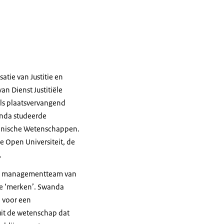
atie van Justitie en
an Dienst Justitiële
 als plaatsvervangend
anda studeerde
hnische Wetenschappen.
 Open Universiteit, de
.
 het managementteam van
nde ‘merken’. Swanda
n voor een
nuit de wetenschap dat