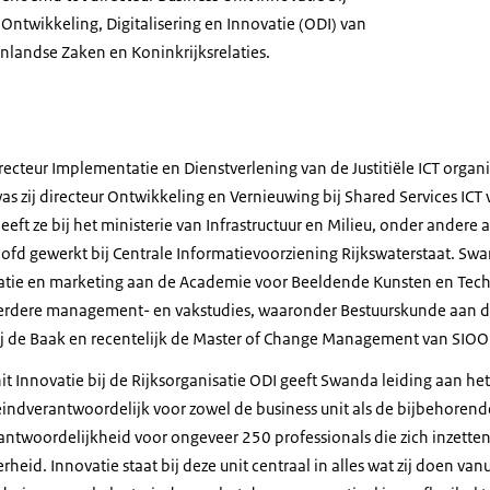
 Ontwikkeling, Digitalisering en Innovatie (ODI) van
enlandse Zaken en Koninkrijksrelaties.
a Groenewegen van der Weijden–Nieuwenhuizen
ecteur Implementatie en Dienstverlening van de Justitiële ICT organis
as zij directeur Ontwikkeling en Vernieuwing bij Shared Services ICT v
eeft ze bij het ministerie van Infrastructuur en Milieu, onder andere
oofd gewerkt bij Centrale Informatievoorziening Rijkswaterstaat. Sw
tie en marketing aan de Academie voor Beeldende Kunsten en Tec
erdere management- en vakstudies, waaronder Bestuurskunde aan de
 de Baak en recentelijk de Master of Change Management van SIOO
Unit Innovatie bij de Rijksorganisatie ODI geeft Swanda leiding aan
s eindverantwoordelijk voor zowel de business unit als de bijbehore
rantwoordelijkheid voor ongeveer 250 professionals die zich inzette
eid. Innovatie staat bij deze unit centraal in alles wat zij doen va