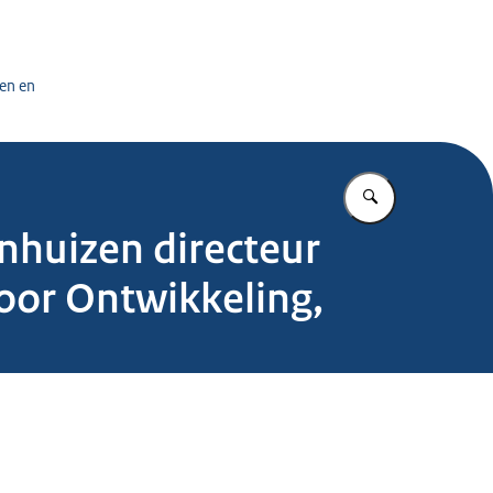
tuursdienst
en en
Vul in wat u z
huizen directeur
voor Ontwikkeling,