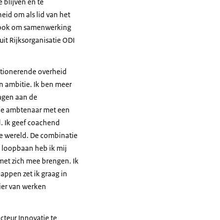
 blijven en te
heid om als lid van het
ar ook om samenwerking
it Rijksorganisatie ODI
tionerende overheid
n ambitie. Ik ben meer
ragen aan de
nde ambtenaar met een
. Ik geef coachend
le wereld. De combinatie
 loopbaan heb ik mij
met zich mee brengen. Ik
appen zet ik graag in
ier van werken
cteur Innovatie te