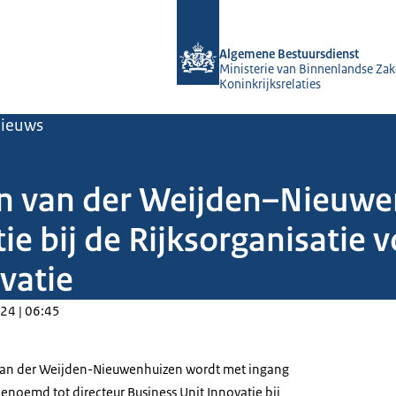
Naar de homepage van Algemene Bes
Algemene Bestuursdienst
Ministerie van Binnenlandse Zak
Koninkrijksrelaties
ieuws
 van der Weijden–Nieuwen
ie bij de Rijksorganisatie 
ovatie
24 | 06:45
n der Weijden-Nieuwenhuizen wordt met ingang
noemd tot directeur Business Unit Innovatie bij