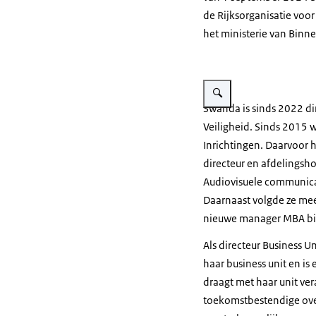
de Rijksorganisatie voor
het ministerie van Binn
Vergroot afbeelding Swand
Swanda is sinds 2022 dir
Veiligheid. Sinds 2015 w
Inrichtingen. Daarvoor h
directeur en afdelingsh
Audiovisuele communica
Daarnaast volgde ze me
nieuwe manager MBA bij
Als directeur Business 
haar business unit en i
draagt met haar unit ve
toekomstbestendige overh