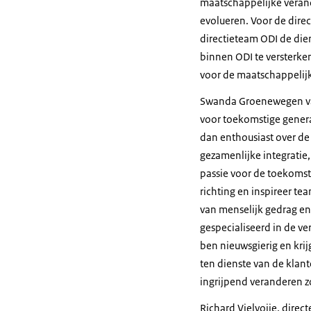
maatschappelijke verande
evolueren. Voor de direc
directieteam ODI de die
binnen ODI te versterke
voor de maatschappelijk
Swanda Groenewegen van
voor toekomstige genera
dan enthousiast over de
gezamenlijke integratie
passie voor de toekoms
richting en inspireer t
van menselijk gedrag en
gespecialiseerd in de v
ben nieuwsgierig en kri
ten dienste van de klan
ingrijpend veranderen z
Richard Vielvoije, direc