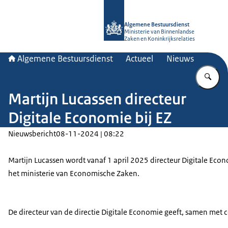
Naar de homepage van Algemene Bes
Algemene Bestuursdienst
Ministerie van Binnenlandse
Zaken en Koninkrijksrelaties
Algemene Bestuursdienst
Actueel
Nieuws
Vu
Martijn Lucassen directeur
Digitale Economie bij EZ
Nieuwsbericht
08-11-2024 | 08:22
Martijn Lucassen wordt vanaf 1 april 2025 directeur Digitale Econ
het ministerie van Economische Zaken.
De directeur van de directie Digitale Economie geeft, samen met 