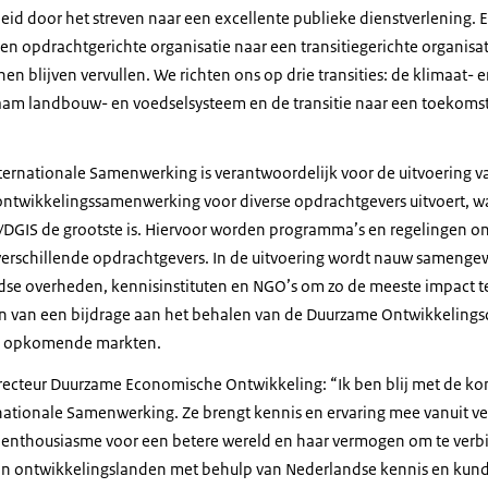
id door het streven naar een excellente publieke dienstverlening. En
n opdrachtgerichte organisatie naar een transitiegerichte organisat
 blijven vervullen. We richten ons op drie transities: de klimaat- e
zaam landbouw- en voedselsysteem en de transitie naar een toekomst
ernationale Samenwerking is verantwoordelijk voor de uitvoering v
ntwikkelingssamenwerking voor diverse opdrachtgevers uitvoert, wa
DGIS de grootste is. Hiervoor worden programma’s en regelingen on
erschillende opdrachtgevers. In de uitvoering wordt nauw samenge
ndse overheden, kennisinstituten en NGO’s om zo de meeste impact t
ren van een bijdrage aan het behalen van de Duurzame Ontwikkelings
n opkomende markten.
cteur Duurzame Economische Ontwikkeling: “Ik ben blij met de kom
ationale Samenwerking. Ze brengt kennis en ervaring mee vanuit v
n enthousiasme voor een betere wereld en haar vermogen om te ver
in ontwikkelingslanden met behulp van Nederlandse kennis en kunde 