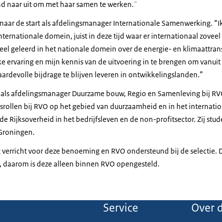
nd naar uit om met haar samen te werken.¨
t naar de start als afdelingsmanager Internationale Samenwerking. “Ik
nternationale domein, juist in deze tijd waar er internationaal zoveel
eel geleerd in het nationale domein over de energie- en klimaattrans
ke ervaring en mijn kennis van de uitvoering in te brengen om vanui
devolle bijdrage te blijven leveren in ontwikkelingslanden.”
2 als afdelingsmanager Duurzame bouw, Regio en Samenleving bij R
srollen bij RVO op het gebied van duurzaamheid en in het internatio
de Rijksoverheid in het bedrijfsleven en de non-profitsector. Zij stu
 Groningen.
verricht voor deze benoeming en RVO ondersteund bij de selectie. D
e, daarom is deze alleen binnen RVO opengesteld.
Service
Over d