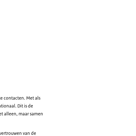
te contacten. Met als
ionaal. Dit is de
iet alleen, maar samen
 vertrouwen van de