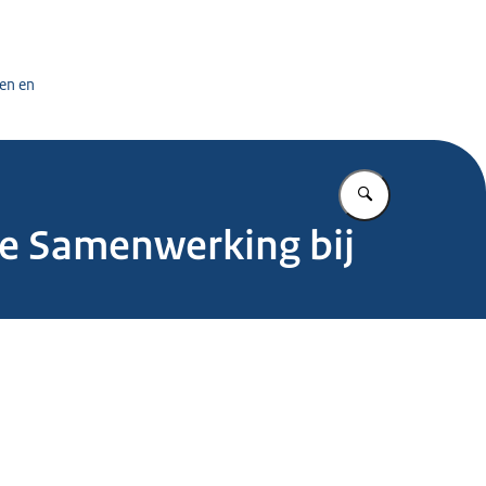
tuursdienst
en en
Vul in wat u z
le Samenwerking bij