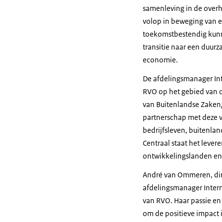
samenleving in de overhe
volop in beweging van ee
toekomstbestendig kunnen
transitie naar een duur
economie.
De afdelingsmanager Int
RVO op het gebied van o
van Buitenlandse Zaken/
partnerschap met deze v
bedrijfsleven, buitenla
Centraal staat het leve
ontwikkelingslanden e
André van Ommeren, dire
afdelingsmanager Intern
van RVO. Haar passie e
om de positieve impact 