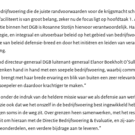
rijfsvoering die de juiste randvoorwaarden voor de krijgsmacht sch
aciliteert is van groot belang, zeker nu de focus ligt op hoofdtaak 1. 
atie binnen het DGB is Rosanne Stotijn hiervoor verantwoordelijk. H
tegie, en integraal en uitvoerbaar beleid op het gebied van bedrijfsvo
e van beleid defensie-breed en door het initiëren en leiden van ver
ng.
d directeur-generaal DGB luitenant-generaal Elanor Boekholt O’Sulli
enken hand in hand met een soepele bedrijfsvoering, waarbij comm
brengt met haar brede ervaring en blik van buiten een zeer relevant
 soepeler en daardoor krachtiger te maken.“
n onder de indruk van de heldere missie waar we als defensie aan we
k zie ook dat we het onszelf in de bedrijfsvoering best ingewikkeld 
gen soms in de weg zit. Over grenzen heen samenwerken, met het resu
 uit om hieraan met de Directie Bedrijfsvoering & Evaluatie, en zij-aan
ieonderdelen, een verdere bijdrage aan te leveren.”