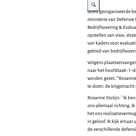
Goed georganiseerde bed
ministerie van Defensie f
Bedrijfsvoering & Evalu
opstellen van visie, stra
van kaders voor evaluati
gebied van bedrijfsvoeri
Volgens plaatsvervangen
naar het hoofdtaak-1-d
worden gezet. “Rosanne 
te doen: de krijgsmacht
Rosanne Stotijn: "Ik be
ons allemaal richting. I
het ons realisatievermo
in geloof. Ik kijk ernaar
de verschillende defens