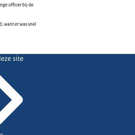
ge officer bij de
d, want er was snel
eze site
ht