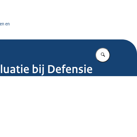
tuursdienst
en en
Vul in wat u z
luatie bij Defensie