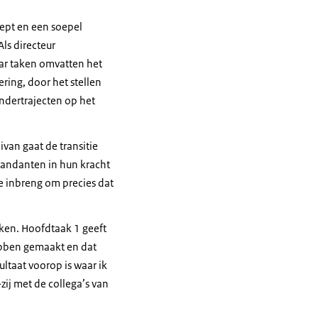
ept en een soepel
Als directeur
aar taken omvatten het
ering, door het stellen
andertrajecten op het
van gaat de transitie
andanten in hun kracht
e inbreng om precies dat
rken. Hoofdtaak 1 geeft
hebben gemaakt en dat
ltaat voorop is waar ik
-zij met de collega’s van