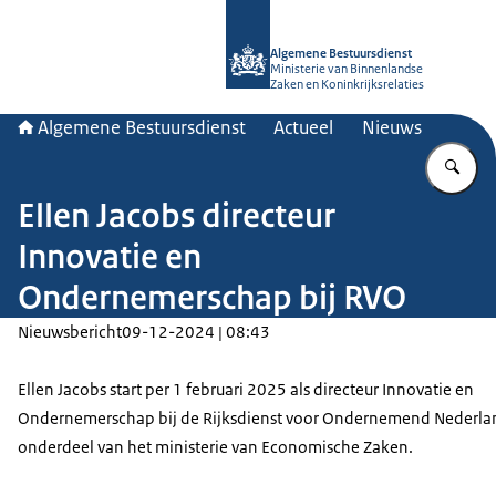
Naar de homepage van Algemene Bes
Algemene Bestuursdienst
Ministerie van Binnenlandse
Zaken en Koninkrijksrelaties
Algemene Bestuursdienst
Actueel
Nieuws
Vu
Ellen Jacobs directeur
Innovatie en
Ondernemerschap bij RVO
Nieuwsbericht
09-12-2024 | 08:43
Ellen Jacobs start per 1 februari 2025 als directeur Innovatie en
Ondernemerschap bij de Rijksdienst voor Ondernemend Nederla
onderdeel van het ministerie van Economische Zaken.