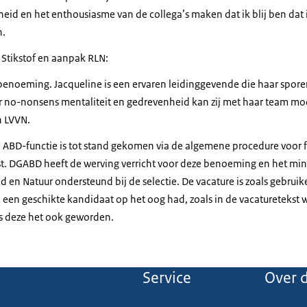
eid en het enthousiasme van de collega’s maken dat ik blij ben dat 
n.
r Stikstof en aanpak RLN:
 benoeming. Jacqueline is een ervaren leidinggevende die haar spore
r no-nonsens mentaliteit en gedrevenheid kan zij met haar team mo
n LVVN.
ABD-functie is tot stand gekomen via de algemene procedure voor f
. DGABD heeft de werving verricht voor deze benoeming en het min
id en Natuur ondersteund bij de selectie. De vacature is zoals gebruik
l een geschikte kandidaat op het oog had, zoals in de vacaturetekst
is deze het ook geworden.
Service
Over d