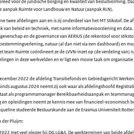
breed voor de juridische borging en kwaliteit van besluitvorming. Daa
de aanpak Ruimte voor Landbouw en Natuur (aanpak RLN).
ine twee afdelingen aan en is zij onderdeel van het MT Stikstof. De af
lak van beleid en techniek, met name informatievoorziening en data. 
geverschap en de governance van AERIUS (de rekentool voor stikstof)
 toestemmingverlening, natuur (al dan niet via een dashboard) en mo
t team Ruimte coördineert ze de LVVN-inzet op (de verdeling van) ru
lingen in deze werkvelden en er ligt een mooie taak om organisatie
 december 2022 de afdeling Transitiefonds en Gebiedsgericht Werken
Sinds augustus 2024 neemt zij ook waar als afdelingshoofd Registrat
terstaat als programmamanager Bereikbaarheidsaanpak en teammanag
g en opleidingen neemt ze kennis mee van financieel-economisch be
queline studeerde Bestuurskunde aan de Erasmus Universiteit Rotte
 der Pluijm:
2022 met veel plezier bij DG LG&S. De werkterreinen van beide afdel