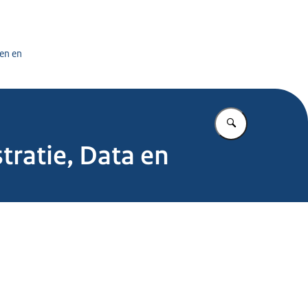
tuursdienst
en en
Vul in wat u z
tratie, Data en