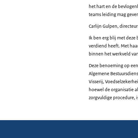
het hart en de bevlogenh
teams leiding mag geve
Carlijn Gulpen, directeu
Ik ben erg blij met deze
verdiend heeft. Met haa
binnen het werkveld va
Deze benoeming op een 
Algemene Bestuursdienst
Visserij, Voedselzekerhe
hoewel de organisatie a
zorgvuldige procedure, 