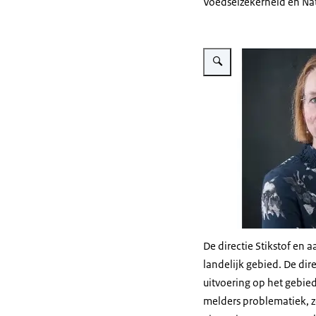
Voedselzekerheid en Nat
Vergroot afbeelding Jacque
De directie Stikstof en
landelijk gebied. De dir
uitvoering op het gebie
melders problematiek, zo