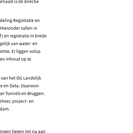
rnaast is de directie
deling Registratie en
Hieronder vallen in
 en registratie in brede
gelijk van water- en
imte. Er liggen volop
 en inhoud op te
 van het DG Landelijk
ie en Data. Daarvoor
er Tunnels en Bruggen.
heer, project- en
rdam.
ingen liggen mij na aan