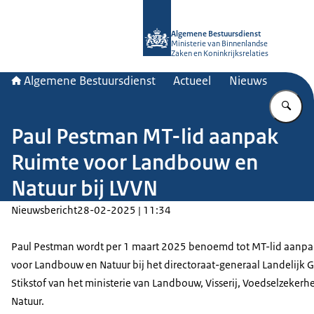
Naar de homepage van Algemene Bes
Algemene Bestuursdienst
Ministerie van Binnenlandse
Zaken en Koninkrijksrelaties
Algemene Bestuursdienst
Actueel
Nieuws
Vu
Paul Pestman MT-lid aanpak
Ruimte voor Landbouw en
Natuur bij LVVN
Nieuwsbericht
28-02-2025 | 11:34
Paul Pestman wordt per 1 maart 2025 benoemd tot MT-lid aanpa
voor Landbouw en Natuur bij het directoraat-generaal Landelijk 
Stikstof van het ministerie van Landbouw, Visserij, Voedselzekerh
Natuur.