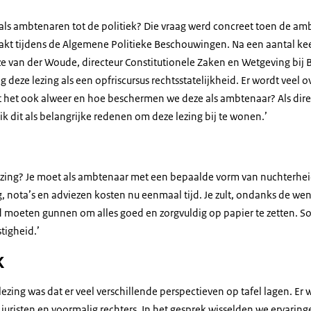
ls ambtenaren tot de politiek? Die vraag werd concreet toen de amb
t tijdens de Algemene Politieke Beschouwingen. Na een aantal ke
van der Woude, directeur Constitutionele Zaken en Wetgeving bij 
zag deze lezing als een opfriscursus rechtsstatelijkheid. Er wordt veel o
 het ook alweer en hoe beschermen we deze als ambtenaar? Als dire
ik dit als belangrijke redenen om deze lezing bij te wonen.’
ezing? Je moet als ambtenaar met een bepaalde vorm van nuchterhei
 nota’s en adviezen kosten nu eenmaal tijd. Je zult, ondanks de wen
 moeten gunnen om alles goed en zorgvuldig op papier te zetten. So
tigheid.’
k
zing was dat er veel verschillende perspectieven op tafel lagen. Er
 juristen en voormalig rechters. In het gesprek wisselden we ervari