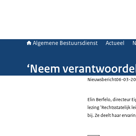
Algemene Bestuursdienst
Actueel
N
‘Neem verantwoordelij
Nieuwsbericht
06-03-20
Elin Berfelo, directeur 
lezing ‘Rechtsstatelijk 
bij. Ze deelt haar ervari
Vergroot afbeelding Elin Ber