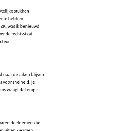
telijke stukken
er te hebben
BZK, was ik benieuwd
ver de rechtsstaat
cteur
d naar de zaken blijven
s voor snelheid, je
ms vraagt dat enige
 waren deelnemers die
ngen uit en kwamen