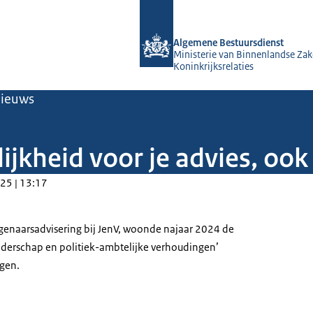
Naar de homepage van Algemene Bes
Algemene Bestuursdienst
Ministerie van Binnenlandse Zak
Koninkrijksrelaties
ieuws
kheid voor je advies, ook 
25 | 13:17
Eigenaarsadvisering bij JenV, woonde najaar 2024 de
leiderschap en politiek-ambtelijke verhoudingen’
ngen.
felo