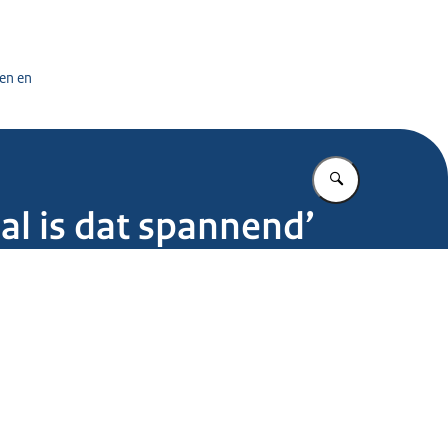
tuursdienst
en en
Vul in wat u z
al is dat spannend’