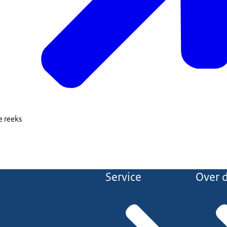
de reeks
Service
Over d