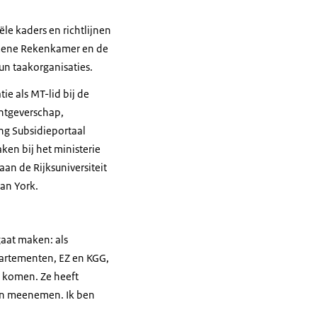
ële kaders en richtlijnen
emene Rekenkamer en de
un taakorganisaties.
ie als MT-lid bij de
htgeverschap,
ing Subsidieportaal
ken bij het ministerie
an de Rijksuniversiteit
van York.
gaat maken: als
epartementen, EZ en KGG,
s komen. Ze heeft
 in meenemen. Ik ben