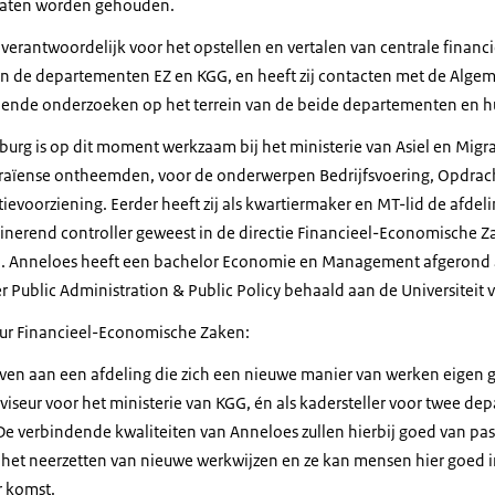
 gaten worden gehouden.
 verantwoordelijk voor het opstellen en vertalen van centrale financi
an de departementen EZ en KGG, en heeft zij contacten met de Alg
opende onderzoeken op het terrein van de beide departementen en h
rg is op dit moment werkzaam bij het ministerie van Asiel en Migrat
aïense ontheemden, voor de onderwerpen Bedrijfsvoering, Opdrac
ievoorziening. Eerder heeft zij als kwartiermaker en MT-lid de afdel
inerend controller geweest in de directie Financieel-Economische Za
eid. Anneloes heeft een bachelor Economie en Management afgerond a
 Public Administration & Public Policy behaald aan de Universiteit 
teur Financieel-Economische Zaken:
ven aan een afdeling die zich een nieuwe manier van werken eigen 
dviseur voor het ministerie van KGG, én als kadersteller voor twee d
 De verbindende kwaliteiten van Anneloes zullen hierbij goed van pa
 het neerzetten van nieuwe werkwijzen en ze kan mensen hier goed
r komst.