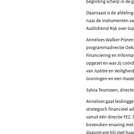
begroting scherp in de
Daarnaast is de afdeling
naar de instrumenten v
Auditdienst Rijk over l
Anneloes Walker-Pijnenbu
programmadirectie Oekr
Financiering en Informat
opgezet en was zij coörd
van Justitie en Veiligh
Groningen en een master
Sylvia Teunissen, direc
Anneloes gaat leidingge
strategisch financieel a
vanuit één directie FEZ.
bovendien ervaring met
daarom erg blij met haa