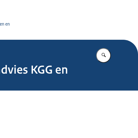
tuursdienst
en en
Vul in wat u z
advies KGG en