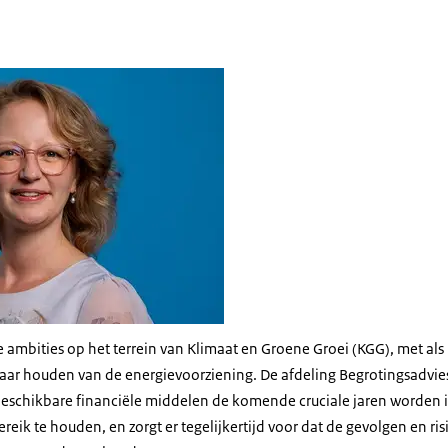
es Walker-Pijnenburg
e ambities op het terrein van Klimaat en Groene Groei (KGG), met als b
ar houden van de energievoorziening. De afdeling Begrotingsadvie
 beschikbare financiële middelen de komende cruciale jaren worden
reik te houden, en zorgt er tegelijkertijd voor dat de gevolgen en ri