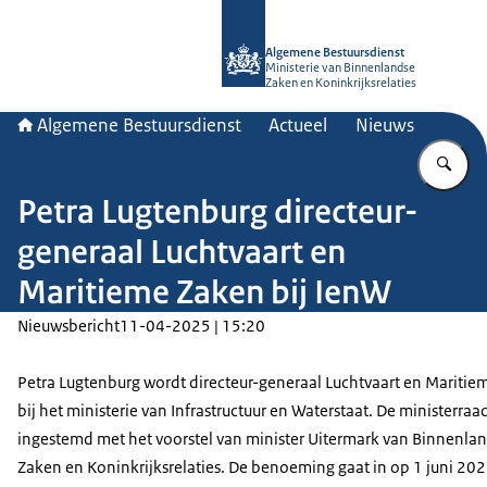
Naar de homepage van Algemene Bes
Algemene Bestuursdienst
Ministerie van Binnenlandse
Zaken en Koninkrijksrelaties
Algemene Bestuursdienst
Actueel
Nieuws
Vu
Petra Lugtenburg directeur-
generaal Luchtvaart en
Maritieme Zaken bij IenW
Nieuwsbericht
11-04-2025 | 15:20
Petra Lugtenburg wordt directeur-generaal Luchtvaart en Mariti
bij het ministerie van Infrastructuur en Waterstaat. De ministerraa
ingestemd met het voorstel van minister Uitermark van Binnenla
Zaken en Koninkrijksrelaties. De benoeming gaat in op 1 juni 202