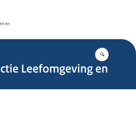
tuursdienst
en en
Vul in wat u z
ectie Leefomgeving en