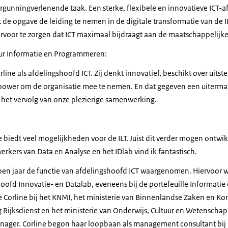
gunningverlenende taak. Een sterke, flexibele en innovatieve ICT-afd
 de opgave de leiding te nemen in de digitale transformatie van de IL
ervoor te zorgen dat ICT maximaal bijdraagt aan de maatschappelijke
eur Informatie en Programmeren:
rline als afdelingshoofd ICT. Zij denkt innovatief, beschikt over ui
 power om de organisatie mee te nemen. En dat gegeven een uiterma
r het vervolg van onze plezierige samenwerking.
e biedt veel mogelijkheden voor de ILT. Juist dit verder mogen ontw
werkers van Data en Analyse en het IDlab vind ik fantastisch.
pen jaar de functie van afdelingshoofd ICT waargenomen. Hiervoor was
oofd Innovatie- en Datalab, eveneens bij de portefeuille Informati
kte Corline bij het KNMI, het ministerie van Binnenlandse Zaken en Kon
ijksdienst en het ministerie van Onderwijs, Cultuur en Wetenschap
ger. Corline begon haar loopbaan als management consultant bij 