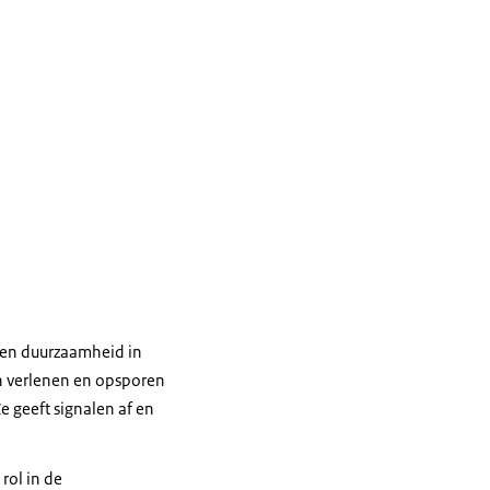
n en duurzaamheid in
en verlenen en opsporen
Ze geeft signalen af en
rol in de