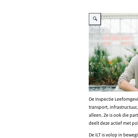
Vergroot afbeelding Corline
De Inspectie Leefomgevin
transport, infrastructuu
alleen. Ze is ook die pa
deelt deze actief met p
De ILT is volop in beweg