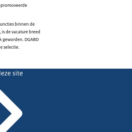
 gepromoveerde
uncties binnen de
 is de vacature breed
 ook geworden. DGABD
 selectie.
eze site