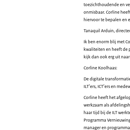
toezichthoudende en ver
onmisbaar. Corline heeft
hiervoor te bepalen en 
Tanaquil Arduin, direct
Ik ben enorm blij met Co
kwaliteiten en heeft de
kijk dan ook erg uit naa
Corline Koolhaas:
De digitale transformati
ILT’ers, ICT’ers en mede
Corline heeft het afgelo
werkzaam als afdelingsh
haar tijd bij de ILT wer
Programma Vernieuwing R
manager en programmana